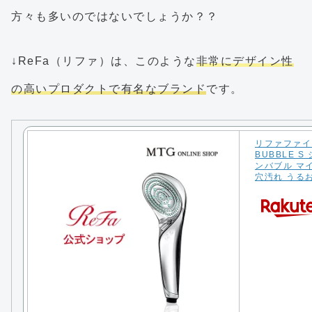
方々も多いのではないでしょうか？？
↓ReFa（リファ）は、このような
非常にデザイン性
の高いプロダクトで有名なブランド
です。
リファファイン
BUBBLE 
ンバブル マイ
穴汚れ うるお