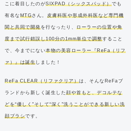
こに着目したのが
SIXPAD（シックスパッド）
でも
有名な
MTG
さん。
皮膚科医や形成外科医など専門機
関と共同で開発
を行なったり、
ローラーの位置や角
度まで試行錯誤し100分の1mm単位で調整
すること
で、今までにない
本物の美容ローラー『ReFa（リフ
ァ）』は誕生
しました！
ReFa CLEAR（リファクリア）
は、そんなReFaブ
ランドから新しく誕生した
顔や首もと、デコルテな
どを“優しく”そして“深く”洗うことができる新しい洗
顔ブラシ
です。