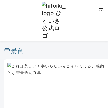
コ
ン
テ
ン
ツ
へ
移
動
雪景色