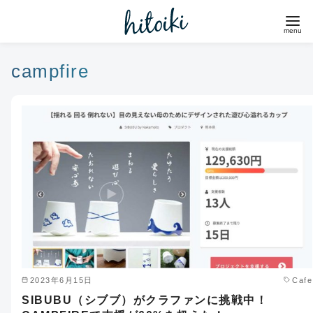
コ
ン
テ
ン
campfire
ツ
へ
移
動
2023年6月15日
Cafe
SIBUBU（シブブ）がクラファンに挑戦中！