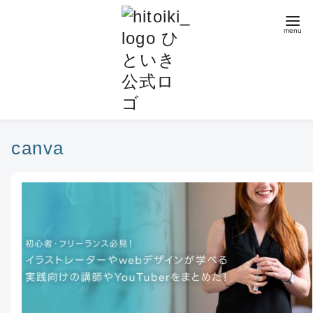
コ
ン
テ
ン
ツ
へ
移
動
canva