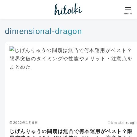
コ
ン
テ
ン
dimensional-dragon
ツ
へ
移
動
2022年1月6日
breakthrough
じげんりゅうの闘扇は無凸で何本運用がベスト？限