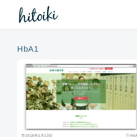
コ
ン
テ
ン
ツ
へ
HbA1
移
動
2018年2月13日
Hb