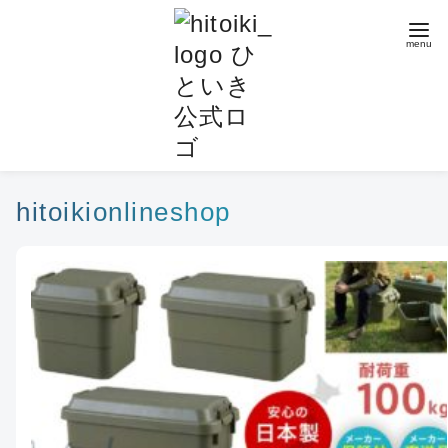
コ
ン
テ
ン
ツ
へ
移
動
hitoikionlineshop