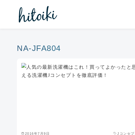
コ
ン
テ
ン
ツ
へ
NA-JFA804
移
動
2016年7月9日
Jコンセプ