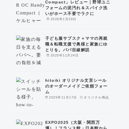
Compact」レビュー｜野球ユニ
フォームの泥汚れ＆スパイク洗
いがホース不要でラクに
2026年1月29日
子ども服サブスク＋ママの再就
職＆転職支援で奥様と家族にゆ
とりを。パパ目線解説
2025年11月24日
hitoiki オリジナル文言シール
のオーダーメイドご依頼フォー
ム
2025年11月17日
オリジナル商品
EXPO2025（大阪・関西万
博）！フランス館・日本館から