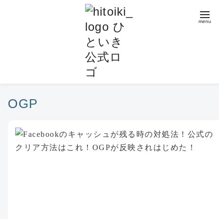
コ
ン
テ
ン
ツ
へ
移
動
OGP