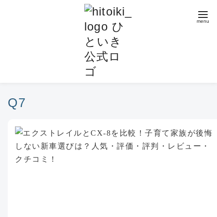
コ
ン
テ
ン
ツ
へ
移
動
Q7