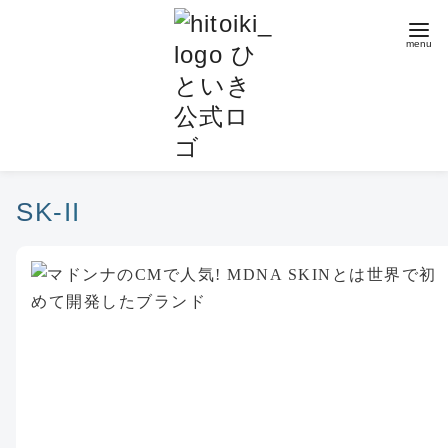
コ
ン
テ
ン
ツ
へ
移
動
SK-II