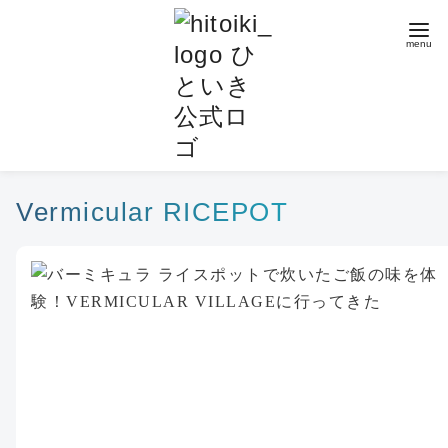
コ
ン
テ
ン
ツ
へ
移
動
Vermicular RICEPOT