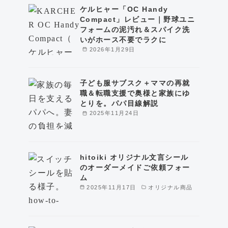
ケルヒャー「OC Handy
Compact」レビュー｜野球ユニ
フォームの泥汚れ＆スパイク洗
いがホース不要でラクに
2026年1月29日
子ども服サブスク＋ママの再就
職＆転職支援で奥様と家族にゆ
とりを。パパ目線解説
2025年11月24日
hitoiki オリジナル文言シール
のオーダーメイドご依頼フォー
ム
2025年11月17日
オリジナル商品