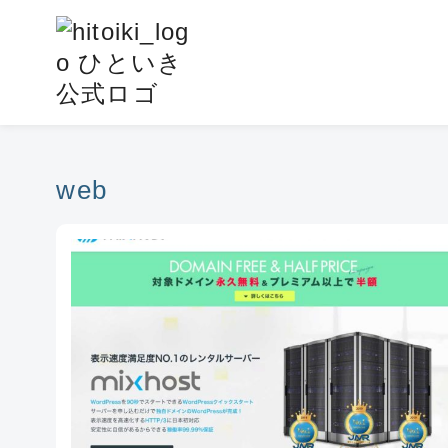
コ
ン
テ
ン
ツ
へ
移
web
動