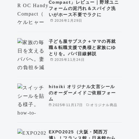
Compact」レビュー｜野球ユニ
フォームの泥汚れ＆スパイク洗
いがホース不要でラクに
2026年1月29日
子ども服サブスク＋ママの再就
職＆転職支援で奥様と家族にゆ
とりを。パパ目線解説
2025年11月24日
hitoiki オリジナル文言シール
のオーダーメイドご依頼フォー
ム
2025年11月17日
オリジナル商品
EXPO2025（大阪・関西万
博）！フランス館・日本館から