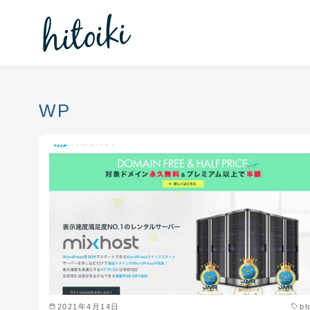
コ
ン
テ
ン
ツ
へ
WP
移
動
2021年4月14日
bl