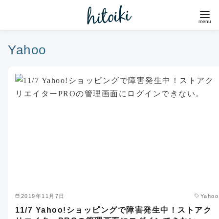
コ
ン
テ
ン
Yahoo
ツ
へ
移
動
2019年11月7日
Yahoo
11/7 Yahoo!ショッピングで障害発生中！ストアク