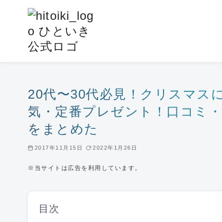
コ
ン
テ
ン
ツ
へ
移
20代〜30代必見！クリスマ
動
気・定番プレゼント！口コミ・
をまとめた
2017年11月15日
2022年1月26日
※当サイトは広告を利用しています。
目次