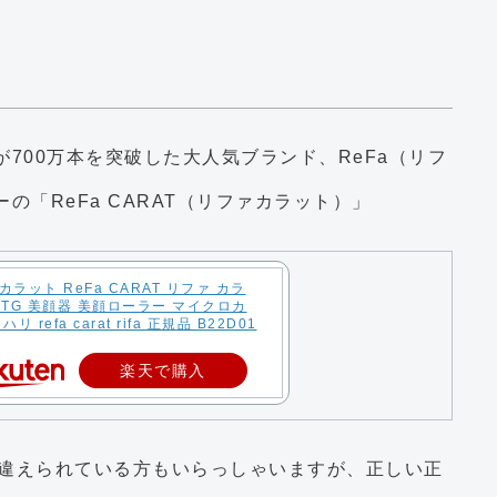
）が700万本を突破した大人気ブランド、ReFa（リフ
「ReFa CARAT（リファカラット）」
カラット ReFa CARAT リファ カラ
MTG 美顔器 美顔ローラー マイクロカ
リ refa carat rifa 正規品 B22D01
楽天で購入
か間違えられている方もいらっしゃいますが、正しい正