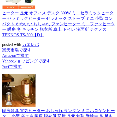
ヒーター 足元 オフィス デスク 300W ミニセラミックヒータ
ー セラミックヒーター セラミック ストーブ ミニ 小型 コン
パクト かわいい おしゃれ ファンヒーター ミニファンヒータ
ー 暖房 冬 キッチン 脱衣所 卓上 トイレ 洗面所 テクノス
TEKNOS TS-300【D】
posted with
カエレバ
楽天市場で探す
Amazonで探す
Yahooショッピングで探す
7netで探す
暖房器具 電気ヒーター おしゃれ ランタン ミニハロゲンヒー
ター 小型 省エネ 暖房 脱衣所 部屋 足元 勉強 受験生 足 足も