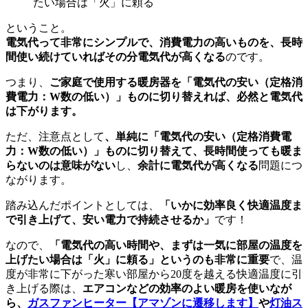
たい場合は「火」に頼る
ということ。
電気代って非常にシンプルで、消費電力の高いものを、長時
間使い続けていればその分電気代が高くなる
のです。
つまり、
ご家庭で使用する暖房器を「電気代の安い（定格消
費電力：W数の低い）」ものに切り替えれば、必然と電気代
は下がります。
ただ、注意点として
、単純に「電気代の安い（定格消費電
力：W数の低い）」ものに切り替えて、長時間使っても暖ま
らないのは意味がない
し、
余計に電気代が高くなる
問題につ
ながります。
踏み込んだポイントとしては、
「いかに効率良く快適温度ま
で引き上げて、安い電力で持続させるか」
です！
なので、
「電気代の高い時間や、まずは一気に部屋の温度を
上げたい場合は「火」に頼る」というのも非常に重要
で、温
度が非常に下がった寒い部屋から20度を越える快適温度に引
き上げる際は、
エアコンなどの効率のよい暖房を使いなが
ら、
ガスファンヒーター
【アマゾンに遷移します】
や
灯油ス