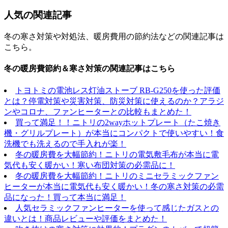
人気の関連記事
冬の寒さ対策や対処法、暖房費用の節約法などの関連記事は
こちら。
冬の暖房費節約＆寒さ対策の関連記事はこちら
トヨトミの電池レス灯油ストーブ RB-G250を使った評価
とは？停電対策や災害対策、防災対策に使えるのか？アラジ
ンやコロナ、ファンヒーターとの比較もまとめた！
買って満足！！ニトリの2wayホットプレート（たこ焼き
機・グリルプレート）が本当にコンパクトで使いやすい！食
洗機でも洗えるので手入れが楽！
冬の暖房費を大幅節約！ニトリの電気敷毛布が本当に電
気代も安く暖かい！寒い布団対策の必需品に！
冬の暖房費を大幅節約！ニトリのミニセラミックファン
ヒーターが本当に電気代も安く暖かい！冬の寒さ対策の必需
品になった！買って本当に満足！
人気セラミックファンヒーターを使って感じたガスとの
違いとは！商品レビューや評価をまとめた！