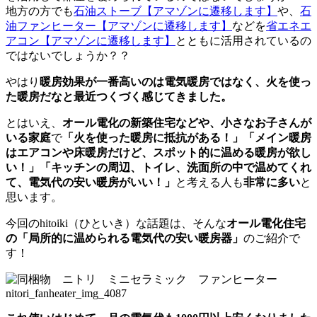
地方の方でも
石油ストーブ
【アマゾンに遷移します】
や、
石
油ファンヒーター
【アマゾンに遷移します】
などを
省エネエ
アコン
【アマゾンに遷移します】
とともに活用されているの
ではないでしょうか？？
やはり
暖房効果が一番高いのは電気暖房ではなく、火を使っ
た暖房だなと最近つくづく感じてきました。
とはいえ、
オール電化の新築住宅などや、小さなお子さんが
いる家庭
で
「火を使った暖房に抵抗がある！」「メイン暖房
はエアコンや床暖房だけど、スポット的に温める暖房が欲し
い！」「キッチンの周辺、トイレ、洗面所の中で温めてくれ
て、電気代の安い暖房がいい！」
と考える人も
非常に多い
と
思います。
今回のhitoiki（ひといき）な話題は、そんな
オール電化住宅
の「局所的に温められる電気代の安い暖房器」
のご紹介で
す！