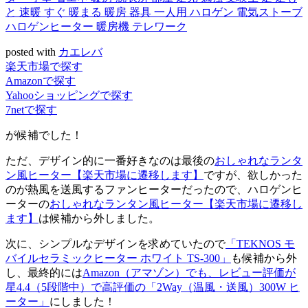
と 速暖 すぐ 暖まる 暖房 器具 一人用 ハロゲン 電気ストーブ
ハロゲンヒーター 暖房機 テレワーク
posted with
カエレバ
楽天市場で探す
Amazonで探す
Yahooショッピングで探す
7netで探す
が候補でした！
ただ、デザイン的に一番好きなのは最後の
おしゃれなランタ
ン風ヒーター
【楽天市場に遷移します】
ですが、欲しかった
のが熱風を送風するファンヒーターだったので、ハロゲンヒ
ーターの
おしゃれなランタン風ヒーター
【楽天市場に遷移し
ます】
は候補から外しました。
次に、シンプルなデザインを求めていたので
「TEKNOS モ
バイルセラミックヒーター ホワイト TS-300」
も候補から外
し、最終的には
Amazon（アマゾン）でも、レビュー評価が
星4.4（5段階中）で高評価の「2Way（温風・送風）300W ヒ
ーター」
にしました！