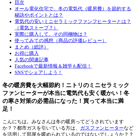
目次
オール電化住宅で、冬の電気代（暖房費）を節約する
秘訣やポイントとは？
電気代の安いミニセラミックファンフヒーターとは？
（電気ストーブ？）
実際に購入して。その同梱物は？
使ってみての感想（商品の評価レビュー）
まとめ（総評）
お得に購入
人気の関連記事
Facebookで最新情報＆雑学も配信！
SNSでシェアしよう！
冬の暖房費を大幅節約！ニトリのミニセラミック
ファンヒーターが本当に電気代も安く暖かい！冬
の寒さ対策の必需品になった！買って本当に満
足！
こんにちは。みなさんは冬の暖房ってどうされています
か？？都市ガスを引いている方は、
ガスファンヒーター
など
を活用して部屋を暖められているのではないでしょうか？？