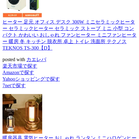
ヒーター 足元 オフィス デスク 300W ミニセラミックヒータ
ー セラミックヒーター セラミック ストーブ ミニ 小型 コン
パクト かわいい おしゃれ ファンヒーター ミニファンヒータ
ー 暖房 冬 キッチン 脱衣所 卓上 トイレ 洗面所 テクノス
TEKNOS TS-300【D】
posted with
カエレバ
楽天市場で探す
Amazonで探す
Yahooショッピングで探す
7netで探す
暖房器具 電気ヒーター おしゃれ ランタン ミニハロゲンヒー