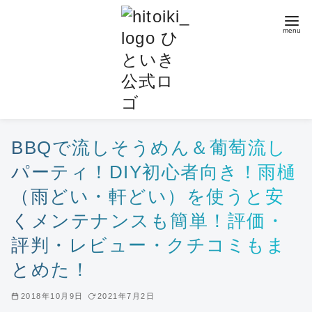
コ
ン
テ
ン
ツ
へ
移
動
BBQで流しそうめん＆葡萄流し
パーティ！DIY初心者向き！雨樋
（雨どい・軒どい）を使うと安
くメンテナンスも簡単！評価・
評判・レビュー・クチコミもま
とめた！
2018年10月9日
2021年7月2日