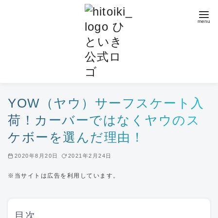
コ
ン
テ
ン
ツ
へ
移
動
YOW（ヤウ）サーフスケート入
荷！カーバーではなくヤウのス
ケボーを選んだ理由！
2020年8月20日
2021年2月24日
※当サイトは広告を利用しています。
目次