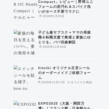
Compact」レビュー｜野球ユニ
フォームの泥汚れ＆スパイク洗
いがホース不要でラクに
2026年1月29日
子ども服サブスク＋ママの再就
職＆転職支援で奥様と家族にゆ
とりを。パパ目線解説
2025年11月24日
hitoiki オリジナル文言シール
のオーダーメイドご依頼フォー
ム
2025年11月17日
オリジナル商品
EXPO2025（大阪・関西万
博）！フランス館・日本館から