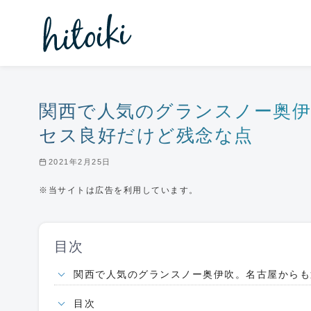
コ
ン
テ
ン
ツ
へ
関西で人気のグランスノー奥
移
セス良好だけど残念な点
動
2021年2月25日
※当サイトは広告を利用しています。
目次
関西で人気のグランスノー奥伊吹。名古屋からも
目次