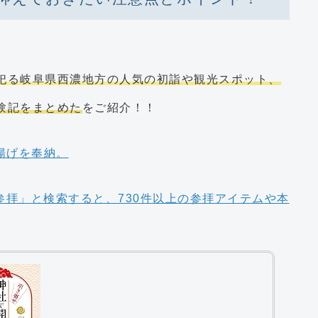
、
祀る岐阜県西濃地方の人気の初詣や観光スポット、
験記をまとめた
をご紹介！！
「参拝」と検索すると、730件以上の参拝アイテムや本