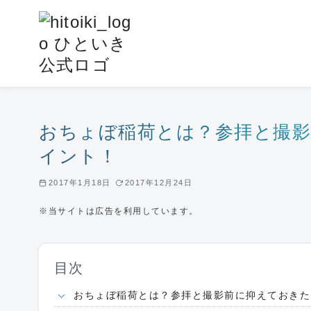
コ
ン
テ
ン
ツ
へ
移
おちょぼ稲荷とは？参拝と撮
動
イント！
2017年1月18日
2017年12月24日
※当サイトは広告を利用しています。
目次
おちょぼ稲荷とは？参拝と撮影前に抑えておきた