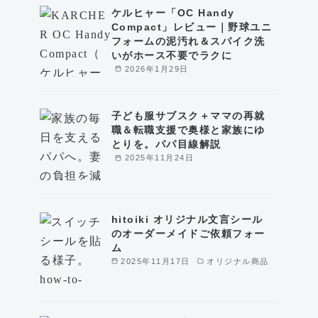
ケルヒャー「OC Handy
Compact」レビュー｜野球ユニ
フォームの泥汚れ＆スパイク洗
いがホース不要でラクに
2026年1月29日
子ども服サブスク＋ママの再就
職＆転職支援で奥様と家族にゆ
とりを。パパ目線解説
2025年11月24日
hitoiki オリジナル文言シール
のオーダーメイドご依頼フォー
ム
2025年11月17日
オリジナル商品