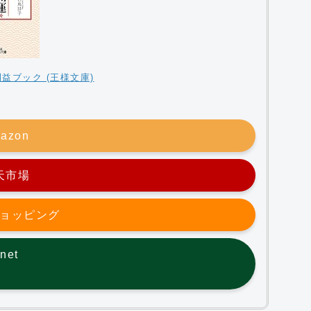
益ブック (王様文庫)
azon
天市場
oショッピング
net