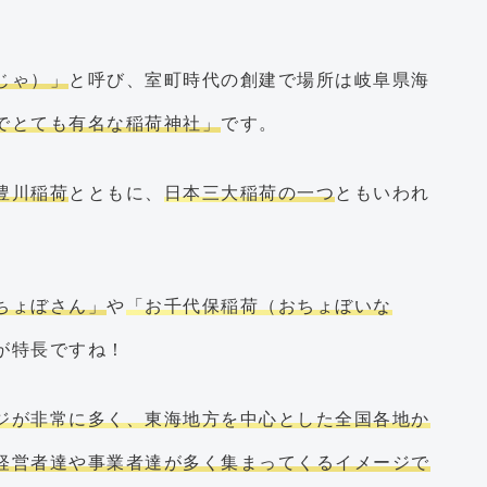
じゃ）」
と呼び、室町時代の創建で場所は岐阜県海
でとても有名な稲荷神社」
です。
豊川稲荷
とともに、
日本三大稲荷の一つ
ともいわれ
ちょぼさん」
や
「お千代保稲荷（おちょぼいな
が特長ですね！
ジが非常に多く、東海地方を中心とした全国各地か
経営者達や事業者達が多く集まってくるイメージで