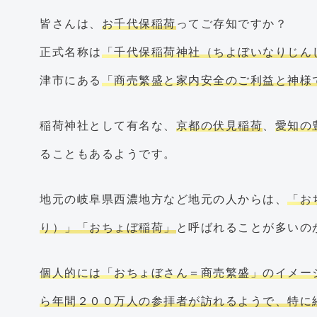
皆さんは、
お千代保稲荷
ってご存知ですか？
正式名称は
「千代保稲荷神社（ちよぼいなりじん
津市にある
「商売繁盛と家内安全のご利益と神様
稲荷神社として有名な、
京都の伏見稲荷
、
愛知の
ることもあるようです。
地元の岐阜県西濃地方など地元の人からは、
「お
り）」「おちょぼ稲荷」
と呼ばれることが多いの
個人的には「おちょぼさん＝商売繁盛」のイメー
ら年間２００万人の参拝者が訪れるようで、特に