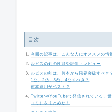
目次
今回の記事は、こんな人にオススメの情
ルビスの剣の性能や評価・レビュー
ルビスの剣は、何本から限界突破すべき
1凸、2凸、3凸、4凸すべき？
何本運用がベスト？
TwitterやYouTubeで発信されて
コミ）をまとめた！