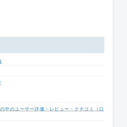
報
？
いる、世の中のユーザー評価・レビュー・クチコミ（口