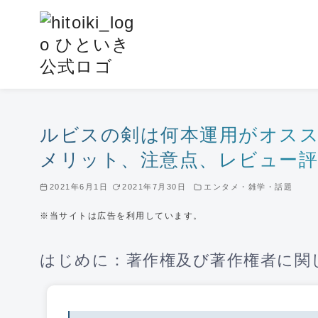
コ
ン
テ
ン
ツ
へ
移
ルビスの剣は何本運用がオスス
動
メリット、注意点、レビュー
2021年6月1日
2021年7月30日
エンタメ・雑学・話題
※当サイトは広告を利用しています。
はじめに：著作権及び著作権者に関