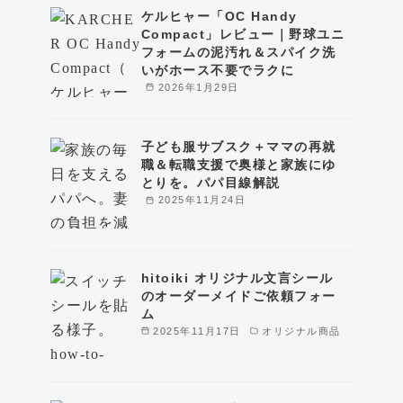
ケルヒャー「OC Handy
Compact」レビュー｜野球ユニ
フォームの泥汚れ＆スパイク洗
いがホース不要でラクに
2026年1月29日
子ども服サブスク＋ママの再就
職＆転職支援で奥様と家族にゆ
とりを。パパ目線解説
2025年11月24日
hitoiki オリジナル文言シール
のオーダーメイドご依頼フォー
ム
2025年11月17日
オリジナル商品