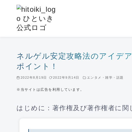
コ
ン
テ
ン
ツ
へ
移
ネルゲル安定攻略法のアイデ
動
ポイント！
2022年8月19日
2022年9月14日
エンタメ・雑学・話題
※当サイトは広告を利用しています。
はじめに：著作権及び著作権者に関