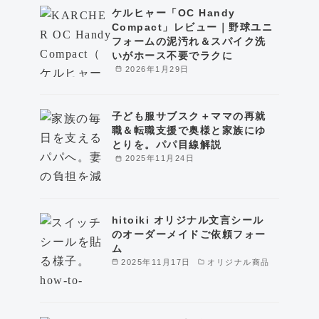
ケルヒャー「OC Handy
Compact」レビュー｜野球ユニ
フォームの泥汚れ＆スパイク洗
いがホース不要でラクに
2026年1月29日
子ども服サブスク＋ママの再就
職＆転職支援で奥様と家族にゆ
とりを。パパ目線解説
2025年11月24日
hitoiki オリジナル文言シール
のオーダーメイドご依頼フォー
ム
2025年11月17日
オリジナル商品