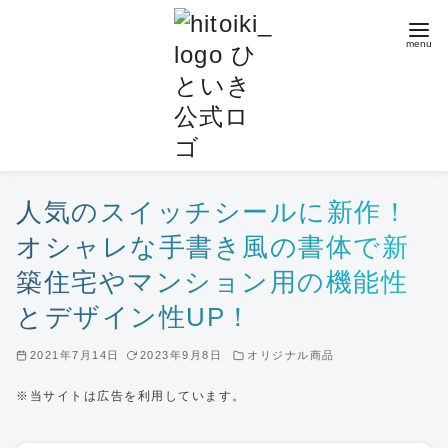
コ
ン
テ
ン
ツ
へ
移
動
人気のスイッチシールに新作！
オシャレな手書き風の書体で新
築住宅やマンション用の機能性
とデザイン性UP！
2021年7月14日
2023年9月8日
オリジナル商品
※当サイトは広告を利用しています。