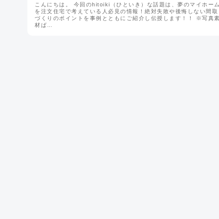
こんにちは。 今回のhitoiki（ひといき）な話題は、夢のマイホー
を注文住宅で考えている人必見の情報！絶対失敗や後悔しない間取
づくりのポイントを事例とともにご紹介し伝授します！！ ※写真
材ぱ…