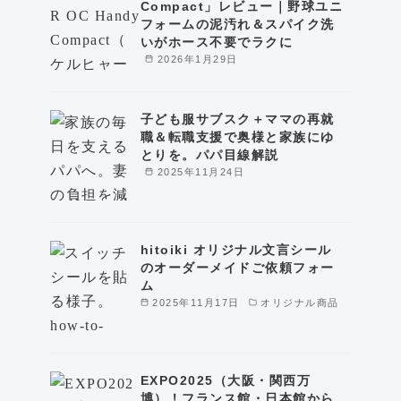
Compact」レビュー｜野球ユニ
フォームの泥汚れ＆スパイク洗
いがホース不要でラクに
2026年1月29日
子ども服サブスク＋ママの再就
職＆転職支援で奥様と家族にゆ
とりを。パパ目線解説
2025年11月24日
hitoiki オリジナル文言シール
のオーダーメイドご依頼フォー
ム
2025年11月17日
オリジナル商品
EXPO2025（大阪・関西万
博）！フランス館・日本館から