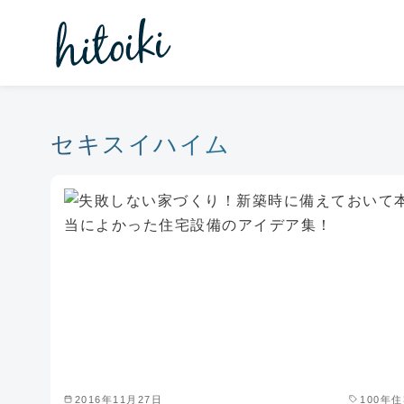
コ
ン
テ
ン
ツ
へ
セキスイハイム
移
動
2016年11月27日
100年