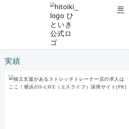
コ
ン
テ
ン
ツ
へ
移
動
実績