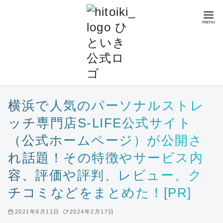
コ
ン
テ
ン
ツ
へ
移
動
横浜で人気のパーソナルストレ
ッチ専門店S-LIFE公式サイト
（公式ホームページ）が公開さ
れ話題！その特徴やサービス内
容、評価や評判、レビュー、ク
チコミなどをまとめた！[PR]
2021年6月11日
2024年2月17日