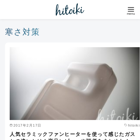
コ
ン
テ
ン
寒さ対策
ツ
へ
移
動
2017年2月17日
hitoiki
人気セラミックファンヒーターを使って感じたガス