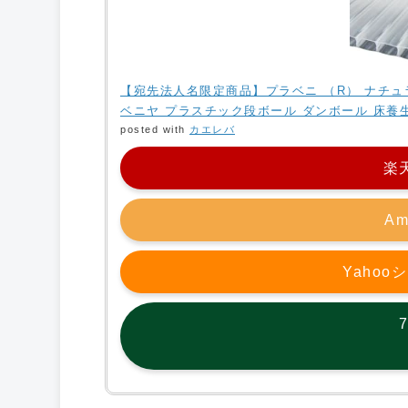
【宛先法人名限定商品】プラベニ （R） ナチュラル2
ベニヤ プラスチック段ボール ダンボール 床養生
posted with
カエレバ
楽
Am
Yaho
7