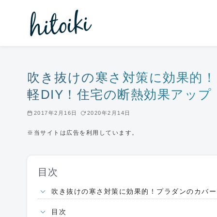
コ
ン
テ
ン
ツ
へ
吹き抜けの寒さ対策に効果的！
移
軽DIY！住宅の断熱効果アップ
動
2017年2月16日
2020年2月14日
※当サイトは広告を利用しています。
目次
吹き抜けの寒さ対策に効果的！プラダンのカバー
目次