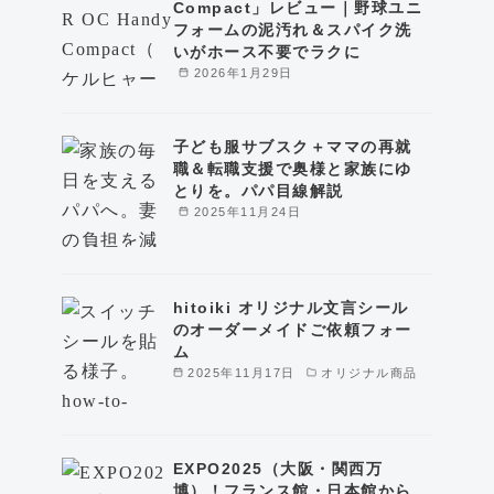
Compact」レビュー｜野球ユニ
フォームの泥汚れ＆スパイク洗
いがホース不要でラクに
2026年1月29日
子ども服サブスク＋ママの再就
職＆転職支援で奥様と家族にゆ
とりを。パパ目線解説
2025年11月24日
hitoiki オリジナル文言シール
のオーダーメイドご依頼フォー
ム
2025年11月17日
オリジナル商品
EXPO2025（大阪・関西万
博）！フランス館・日本館から