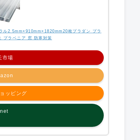
.5mm×910mm×1820mm20枚プラダン プラ
 プラベニア 窓 防寒対策
天市場
azon
oショッピング
net