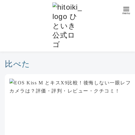
コ
ン
テ
ン
ツ
へ
移
動
比べた