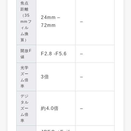
焦点
距離
（35
24mm –
–
mmフ
72mm
ィル
ム換
算）
開放F
F2.8 -F5.6
–
値
光学
ズー
3倍
–
ム倍
率
デジ
タル
約4.0倍
–
ズー
ム倍
率