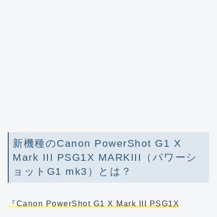
新機種のCanon PowerShot G1 X
Mark III PSG1X MARKIII（パワーシ
ョットG1 mk3）とは？
『Canon PowerShot G1 X Mark III PSG1X