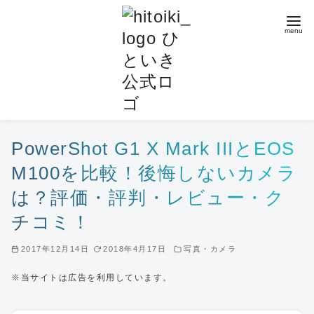
コ
ン
テ
ン
ツ
へ
移
動
PowerShot G1 X Mark IIIとEOS
M100を比較！後悔しないカメラ
は？評価・評判・レビュー・ク
チコミ！
2017年12月14日
2018年4月17日
写真・カメラ
※当サイトは広告を利用しています。