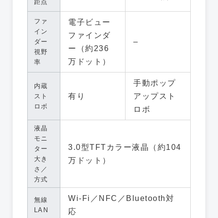
距点
ファ
電子ビュー
イン
ファインダ
–
ダー
ー（約236
視野
万ドット）
率
手動ポップ
内蔵
有り
アップスト
スト
ロボ
ロボ
液晶
モニ
3.0型TFTカラー液晶（約104
ター
大き
万ドット）
さ／
方式
Wi-Fi／NFC／Bluetooth対
無線
LAN
応