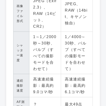
JPEG（Exif
JPEG、
画像
2.3）、
RAW（14bi
ファ
RAW（14ビ
イル
t、キヤノン
ット、
形式
独自）
CR2）
1～1／2000
1／4000～
秒～30秒、
30秒、バル
シャ
バルブ（す
ブ（すべて
ッタ
ー速
べての撮影
の撮影モー
度
モードを合
ドを合わせ
わせて）
て）
高速連続撮
高速連続撮
連続
影：最高約
影：最高約
撮影
速度
9.0コマ/秒
6.1コマ/秒
AF測
？
最大49点