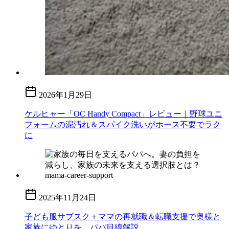
2026年1月29日
ケルヒャー「OC Handy Compact」レビュー｜野球ユニ
フォームの泥汚れ＆スパイク洗いがホース不要でラク
に
2025年11月24日
子ども服サブスク＋ママの再就職＆転職支援で奥様と
家族にゆとりを。パパ目線解説