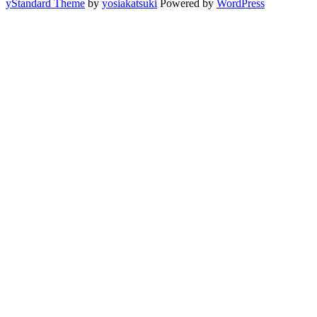
yStandard Theme
by
yosiakatsuki
Powered by
WordPress