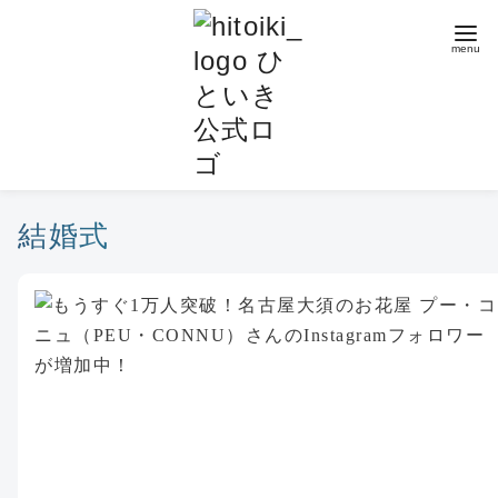
コ
ン
テ
ン
ツ
へ
移
動
結婚式