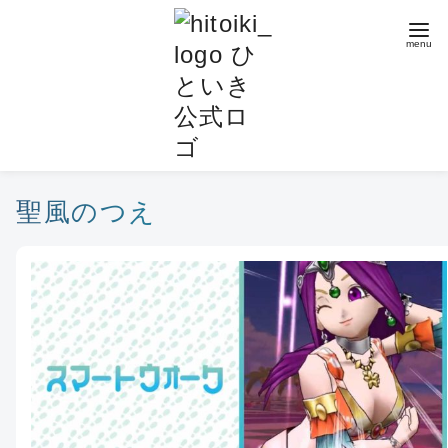
コ
ン
テ
ン
ツ
へ
移
動
聖風のつえ