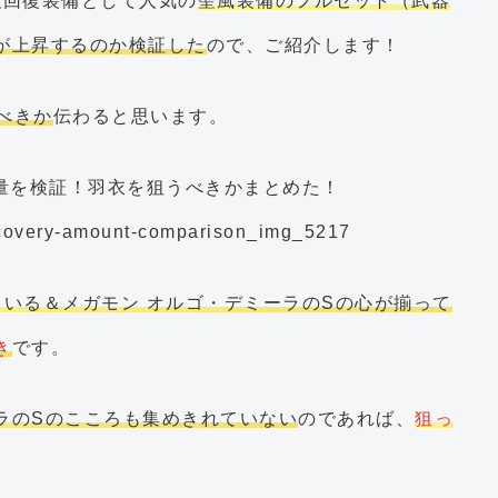
強回復装備として人気の
聖風装備のフルセット（武器
が上昇するのか検証した
ので、ご紹介します！
べきか
伝わると思います。
ている＆メガモン オルゴ・デミーラのSの心が揃って
き
です。
ラのSのこころも集めきれていない
のであれば、
狙っ