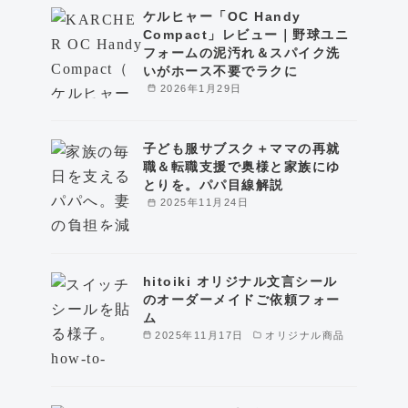
ケルヒャー「OC Handy
Compact」レビュー｜野球ユニ
フォームの泥汚れ＆スパイク洗
いがホース不要でラクに
2026年1月29日
子ども服サブスク＋ママの再就
職＆転職支援で奥様と家族にゆ
とりを。パパ目線解説
2025年11月24日
hitoiki オリジナル文言シール
のオーダーメイドご依頼フォー
ム
2025年11月17日
オリジナル商品