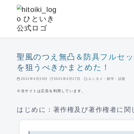
コ
ン
テ
ン
ツ
へ
移
聖風のつえ無凸＆防具フルセッ
動
を狙うべきかまとめた！
2021年4月24日
2021年4月27日
エンタメ・雑学・話題
※当サイトは広告を利用しています。
はじめに：著作権及び著作権者に関