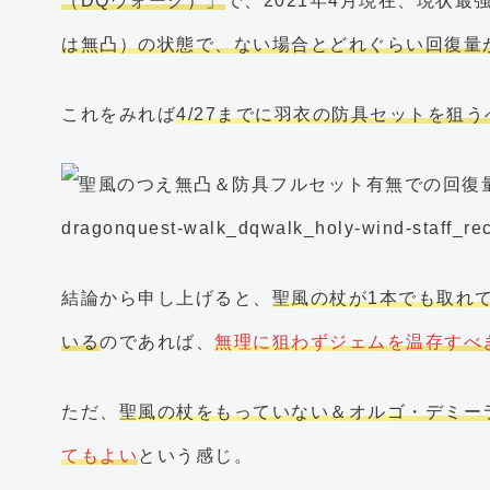
（DQウォーク）」
で、2021年4月現在、現状最
は無凸）の状態で、ない場合とどれぐらい回復量
これをみれば
4/27までに羽衣の防具セットを狙う
結論から申し上げると、
聖風の杖が1本でも取れ
いる
のであれば、
無理に狙わずジェムを温存すべ
ただ、
聖風の杖をもっていない＆オルゴ・デミー
てもよい
という感じ。