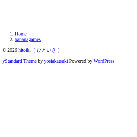
Home
bananagames
© 2026
hitoiki（ ひといき ）
yStandard Theme
by
yosiakatsuki
Powered by
WordPress