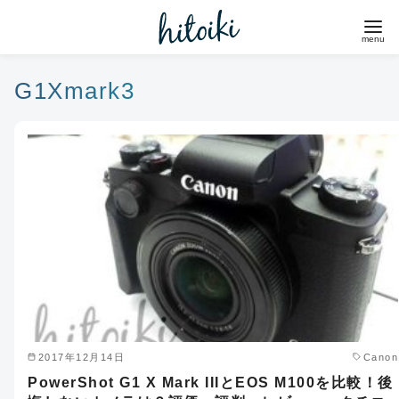
コ
ン
テ
ン
G1Xmark3
ツ
へ
移
動
2017年12月14日
Canon
PowerShot G1 X Mark IIIとEOS M100を比較！後