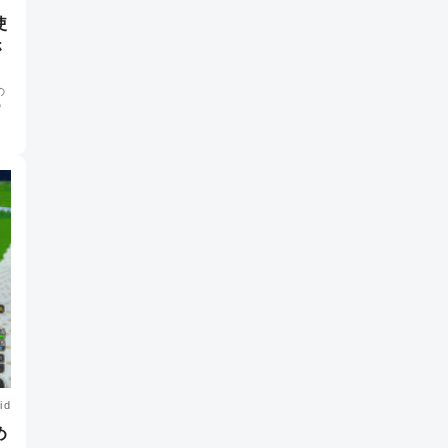
使
ホ
の
の
id
め