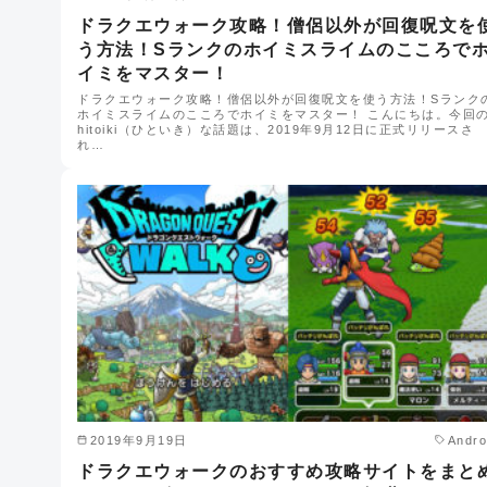
ドラクエウォーク攻略！僧侶以外が回復呪文を
う方法！Sランクのホイミスライムのこころで
イミをマスター！
ドラクエウォーク攻略！僧侶以外が回復呪文を使う方法！Sランク
ホイミスライムのこころでホイミをマスター！ こんにちは。今回
hitoiki（ひといき）な話題は、2019年9月12日に正式リリースさ
れ…
2019年9月19日
Andro
ドラクエウォークのおすすめ攻略サイトをまと