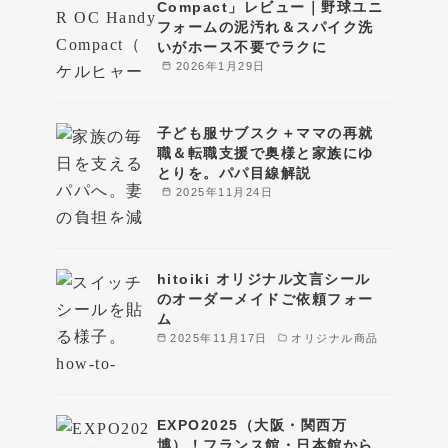
Compact」レビュー｜野球ユニ
フォームの泥汚れ＆スパイク洗
いがホース不要でラクに
2026年1月29日
子ども服サブスク＋ママの再就
職＆転職支援で奥様と家族にゆ
とりを。パパ目線解説
2025年11月24日
hitoiki オリジナル文言シール
のオーダーメイドご依頼フォー
ム
2025年11月17日
オリジナル商品
EXPO2025（大阪・関西万
博）！フランス館・日本館から