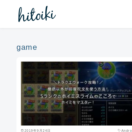
コ
ン
テ
ン
ツ
へ
game
移
動
2019年9月24日
Andro