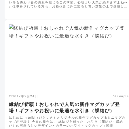
い冬も終わり春の訪れを感じるこの季節。心地よい天気が続きますよね〜
♪ 仕事をされている方も、お昼休みに外に出ると青い芝生の上で昼寝し…
2017年2月24日
couple
縁結び祈願！おしゃれで人気の新作マグカップ登
場！ギフトやお祝いに最適な水引き（蝶結び）
はじめに hitoiki（ひといき）オリジナルの新作マグカップ＆ミニマグカ
ップが登場！ 今回の新作は、 縁結びを願った、水引き（花結び・蝶結
び）の可愛らしいデザインとカラーのホワイトマグカップ（陶器…