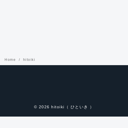
Home
hitoiki
© 2026
hitoiki（ ひといき ）