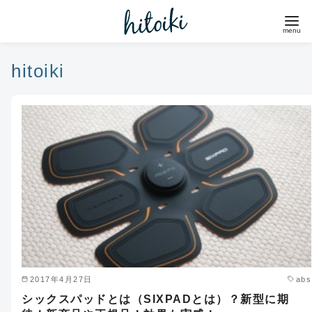
コ
ン
テ
ン
hitoiki
ツ
へ
移
動
2017年4月27日
abs
シックスパッドとは（SIXPADとは）？新型に期