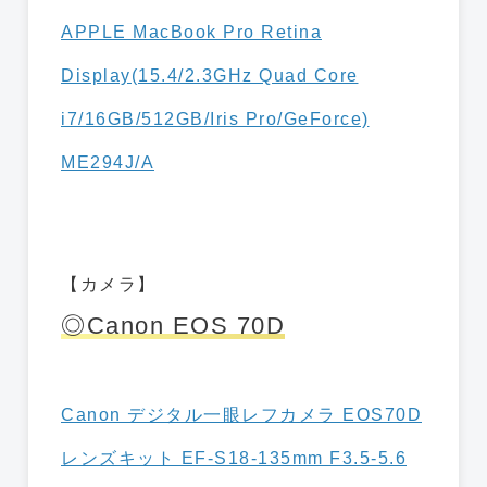
APPLE MacBook Pro Retina
Display(15.4/2.3GHz Quad Core
i7/16GB/512GB/Iris Pro/GeForce)
ME294J/A
【カメラ】
◎Canon EOS 70D
Canon デジタル一眼レフカメラ EOS70D
レンズキット EF-S18-135mm F3.5-5.6