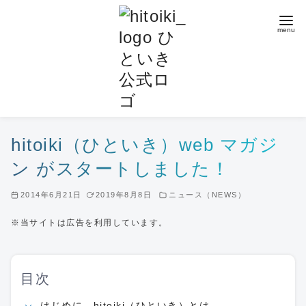
コ
ン
テ
ン
ツ
へ
移
動
hitoiki（ひといき）web マガジ
ン がスタートしました！
2014年6月21日
2019年8月8日
ニュース（NEWS）
※当サイトは広告を利用しています。
目次
はじめに。hitoiki（ひといき）とは