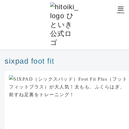
コ
ン
テ
ン
ツ
へ
移
動
sixpad foot fit