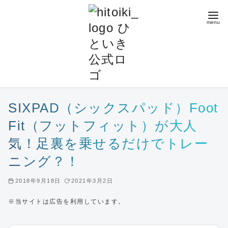
コ
ン
テ
ン
ツ
へ
移
動
SIXPAD（シックスパッド）Foot
Fit（フットフィット）が大人
気！足裏を乗せるだけでトレー
ニング？！
2018年9月18日
2021年3月2日
※当サイトは広告を利用しています。