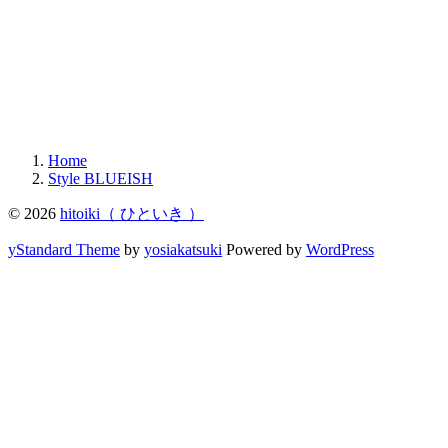
Home
Style BLUEISH
© 2026
hitoiki（ ひといき ）
yStandard Theme
by
yosiakatsuki
Powered by
WordPress