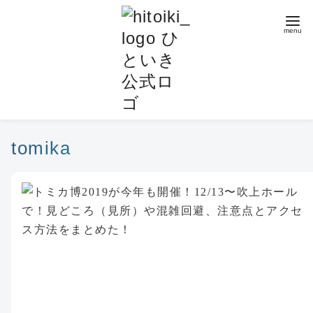
コ
ン
テ
ン
ツ
へ
移
動
tomika