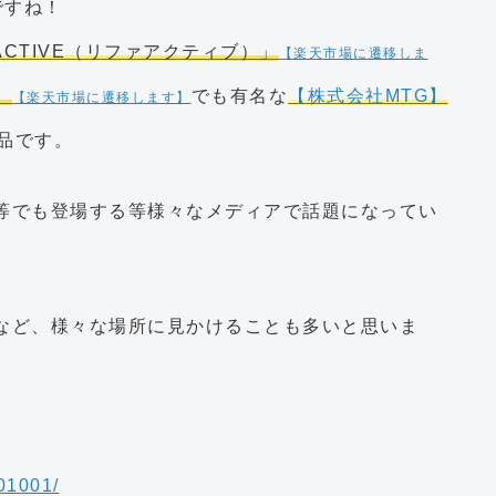
ですね！
 ACTIVE（リファアクティブ）」
【楽天市場に遷移しま
」
でも有名な
【株式会社MTG】
【楽天市場に遷移します】
品です。
等でも登場する等様々なメディアで話題になってい
など、様々な場所に見かけることも多いと思いま
601001/