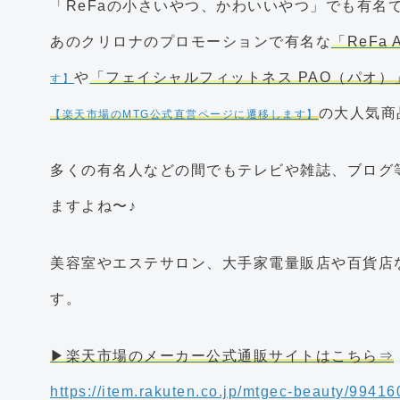
「ReFaの小さいやつ、かわいいやつ」でも有名
あのクリロナのプロモーションで有名な
「ReFa
や
「フェイシャルフィットネス PAO（パオ）
す】
の大人気商
【楽天市場のMTG公式直営ページに遷移します】
多くの有名人などの間でもテレビや雑誌、ブログ
ますよね〜♪
美容室やエステサロン、大手家電量販店や百貨店
す。
▶楽天市場のメーカー公式通販サイトはこちら⇒
https://item.rakuten.co.jp/mtgec-beauty/9941