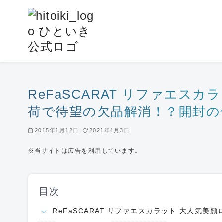
コ
ン
テ
ン
ツ
へ
移
ReFaSCARAT リファエス
動
荷で待望の欠品解消！？開封の
2015年1月12日
2021年4月3日
※当サイトは広告を利用しています。
目次
ReFaSCARAT リファエスカラット 大人気