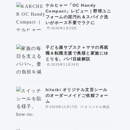
ケルヒャー「OC Handy
Compact」レビュー｜野球ユニ
フォームの泥汚れ＆スパイク洗
いがホース不要でラクに
2026年1月29日
子ども服サブスク＋ママの再就
職＆転職支援で奥様と家族にゆ
とりを。パパ目線解説
2025年11月24日
hitoiki オリジナル文言シール
のオーダーメイドご依頼フォー
ム
2025年11月17日
オリジナル商品