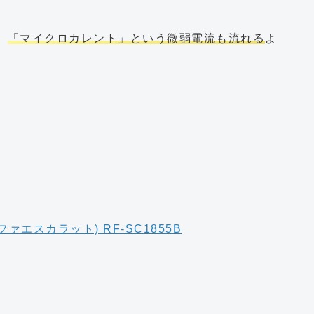
、
「マイクロカレント」という微弱電流も流れる
よ
ファエスカラット) RF-SC1855B