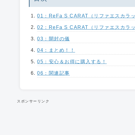
01：ReFa S CARAT（リファエスカ
02：ReFa S CARAT（リファエスカ
03：開封の儀
04：まとめ！！
05：安心＆お得に購入する！
06：関連記事
スポンサーリンク