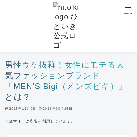
コ
ン
テ
ン
ツ
へ
移
動
男性ウケ抜群！女性にモテる人
気ファッションブランド
「MEN’S Bigi（メンズビギ）」
とは？
2015年11月9日
2018年10月26日
※当サイトは広告を利用しています。