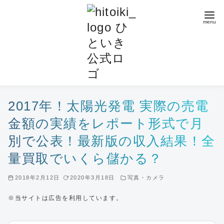
コ
ン
テ
ン
ツ
へ
移
動
2017年！太陽光発電 実際の売電
金額の実績をレポート形式で月
別で公表！最新版の収入結果！全
量買取でいくら儲かる？
2018年2月12日
2020年3月18日
写真・カメラ
※当サイトは広告を利用しています。