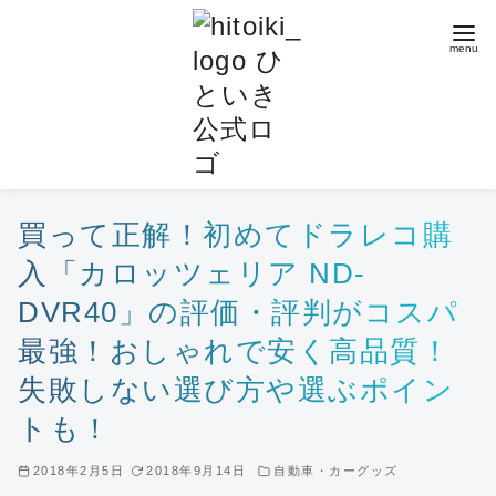
コ
ン
テ
ン
ツ
へ
移
動
買って正解！初めてドラレコ購
入「カロッツェリア ND-
DVR40」の評価・評判がコスパ
最強！おしゃれで安く高品質！
失敗しない選び方や選ぶポイン
トも！
2018年2月5日
2018年9月14日
自動車・カーグッズ