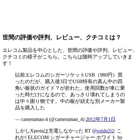
世間の評価や評判、レビュー、クチコミは？
エレコム製品を中心とした、世間の評価や評判、レビュー、
クチコミの様子がこちら。こちらは随時アップしていきま
す！
以前エレコムのシガーソケットUSB（980円）買
ったのだが、購入後3日でUSB特有の真ん中の四
角い板状のガイド？が折れた。使用回数が車に乗
った時だけになるので、あっさり壊れてしまうの
は中々困り物です。中の板が頑丈な別メーカー製
品を購入した
— cameraman-4 (@cameraman_4)
2012年7月1日
しかしXperiaは充電しなかった RT
@roishi2j2
: こ
れか! ELECOM シガーチャージャー ホワイト by