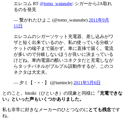
エレコム RT
@tomo_watanabe
: シガーから2A取れ
るのを発見
— 繋がれたひよこ (@tomo_watanabe)
2011年9月
11日
エレコムのシガーソケット充電器、差し込みがワ
ザと短く出来ているのか、私の使っている分岐ソ
ケットの端子まで届かず。車に直挿で届く。電流
が多いので分岐しないほうが良いに決まっている
けどね。車内電源の酷いコネクタだと充電しなが
らタッチパネルがブルブル誤動作するが、このコ
ネクタは大丈夫。
— 夕ミ【・×・】 (@tamincle)
2011年5月6日
とのこと。hitoiki（ひといき）の現象と同様に
「充電できな
い」といった声もいくつかありました。
私も非常に好きなメーカーのひとつなのに
とても残念
です
ね。