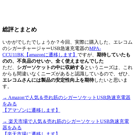
総評とまとめ
いかがでしたでしょうか？今回、実際に購入した、エレコム
のシガーチャージャーUSB急速充電器の
MPA-
CCU11BK
【amazonに遷移します】
ですが、
期待していたも
のの、不良品のせいか、全く使えませんでした
ただ、
シガーソケットの中に収納する
というニーズは、これ
からも間違いなくニーズがあると認識しているので、ぜひ、
エレコムさんには製品の安定性向上を期待
したいと思いま
す。
→ Amazonで人気＆売れ筋のシガーソケットUSB急速充電器
をみる
【アマゾンに遷移します】
→ 楽天市場で人気＆売れ筋のシガーソケットUSB急速充電
器をみる
【楽天市場に遷移します】