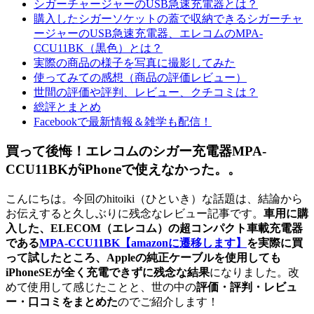
シガーチャージャーのUSB急速充電器とは？
購入したシガーソケットの蓋で収納できるシガーチャ
ージャーのUSB急速充電器、エレコムのMPA-
CCU11BK（黒色）とは？
実際の商品の様子を写真に撮影してみた
使ってみての感想（商品の評価レビュー）
世間の評価や評判、レビュー、クチコミは？
総評とまとめ
Facebookで最新情報＆雑学も配信！
買って後悔！エレコムのシガー充電器MPA-
CCU11BKがiPhoneで使えなかった。。
こんにちは。今回のhitoiki（ひといき）な話題は、結論から
お伝えすると久しぶりに残念なレビュー記事です。
車用に購
入した、ELECOM（エレコム）の超コンパクト車載充電器
である
MPA-CCU11BK
【amazonに遷移します】
を実際に買
って試したところ、Appleの純正ケーブルを使用しても
iPhoneSEが全く充電できずに残念な結果
になりました。改
めて使用して感じたことと、世の中の
評価・評判・レビュ
ー・口コミをまとめた
のでご紹介します！