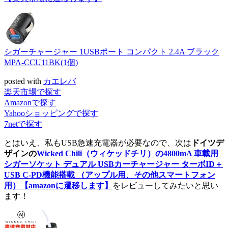
シガーチャージャー 1USBポート コンパクト 2.4A ブラック
MPA-CCU11BK(1個)
posted with
カエレバ
楽天市場で探す
Amazonで探す
Yahooショッピングで探す
7netで探す
とはいえ、私もUSB急速充電器が必要なので、次は
ドイツデ
ザインの
Wicked Chili（ウィケッドチリ）の4800mA 車載用
シガーソケット デュアル USBカーチャージャー ターボID＋
USB C-PD機能搭載 （アップル用、その他スマートフォン
用）
【amazonに遷移します】
をレビューしてみたいと思い
ます！