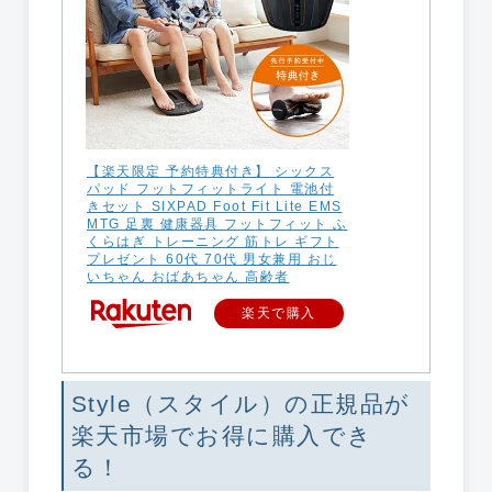
【楽天限定 予約特典付き】 シックス
パッド フットフィットライト 電池付
きセット SIXPAD Foot Fit Lite EMS
MTG 足裏 健康器具 フットフィット ふ
くらはぎ トレーニング 筋トレ ギフト
プレゼント 60代 70代 男女兼用 おじ
いちゃん おばあちゃん 高齢者
楽天で購入
Style（スタイル）の正規品が
楽天市場でお得に購入でき
る！