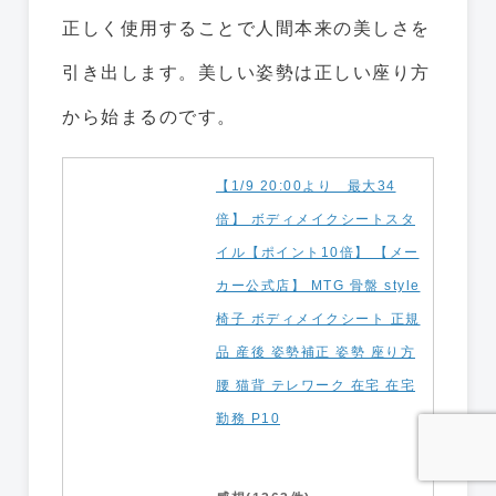
正しく使用することで人間本来の美しさを
引き出します。美しい姿勢は正しい座り方
から始まるのです。
【1/9 20:00より 最大34
倍】 ボディメイクシートスタ
イル【ポイント10倍】 【メー
カー公式店】 MTG 骨盤 style
椅子 ボディメイクシート 正規
品 産後 姿勢補正 姿勢 座り方
腰 猫背 テレワーク 在宅 在宅
勤務 P10