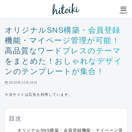
コ
ン
テ
ン
オリジナルSNS構築・会員登録
ツ
機能・マイページ管理が可能！
へ
高品質なワードプレスのテーマ
移
をまとめた！おしゃれなデザイ
動
ンのテンプレートが集合！
2020年10月28日
※当サイトは広告を利用しています。
目次
オリジナルSNS構築・会員登録機能・マイページ管