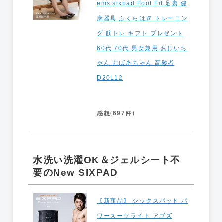
ems sixpad Foot Fit 足裏 健
康器具 ふくらはぎ トレーニン
グ 筋トレ ギフト プレゼント
60代 70代 男女兼用 おじいち
ゃん おばあちゃん 高齢者
D20L12
感想(697件)
水洗い洗濯OK＆ジェルシート不
要のNew SIXPAD
【新商品】 シックスパッド パ
ワースーツライト アブズ