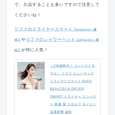
で、欠品することも多いですので注意して
くださいね！
リファのドライヤースマート
【amazonへ遷
や
リファのシャワーヘッド
移】
【amazonへ遷
が特に人気！
移】
＼CM放映中／ コンパクトモ
デル！ リファ ビューテック
ドライヤースマート ReFa
BEAUTECH DRYER
SMART ドライヤー コンパク
ト 軽量 髪 スカルプ モイスト
温度調整 速乾